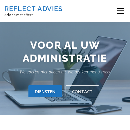
Ga
REFLECT ADVIES
naar
Menu
de
Advies met effect
inhoud
HOME
DIENSTEN
TARIEVEN
TWINFIELD
VOOR AL UW
ADMINISTRATIE
CONTACT
We voeren niet alleen uit, we denken met u mee!
DIENSTEN
CONTACT