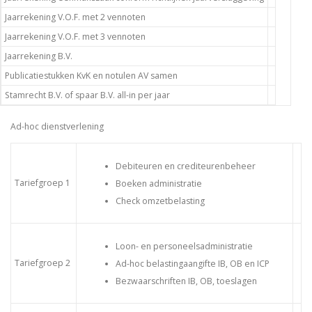
Jaarrekening V.O.F. met 2 vennoten
Jaarrekening V.O.F. met 3 vennoten
Jaarrekening B.V.
Publicatiestukken KvK en notulen AV samen
Stamrecht B.V. of spaar B.V. all-in per jaar
Ad-hoc dienstverlening
Debiteuren en crediteurenbeheer
Tariefgroep 1
Boeken administratie
Check omzetbelasting
Loon- en personeelsadministratie
Tariefgroep 2
Ad-hoc belastingaangifte IB, OB en ICP
Bezwaarschriften IB, OB, toeslagen