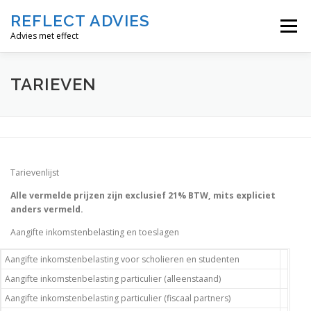
Ga
REFLECT ADVIES
naar
Menu
de
Advies met effect
inhoud
HOME
DIENSTEN
TARIEVEN
TWINFIELD
TARIEVEN
CONTACT
Tarievenlijst
Alle vermelde prijzen zijn exclusief 21% BTW, mits expliciet
anders vermeld
.
Aangifte inkomstenbelasting en toeslagen
Aangifte inkomstenbelasting voor scholieren en studenten
Aangifte inkomstenbelasting particulier (alleenstaand)
Aangifte inkomstenbelasting particulier (fiscaal partners)