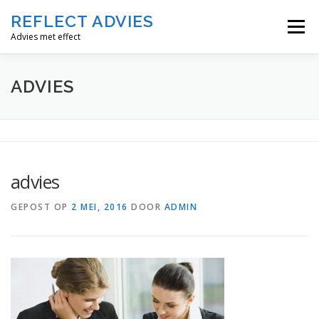
Ga
REFLECT ADVIES
naar
Menu
de
Advies met effect
inhoud
HOME
DIENSTEN
TARIEVEN
TWINFIELD
ADVIES
CONTACT
advies
GEPOST OP
2 MEI, 2016
DOOR
ADMIN